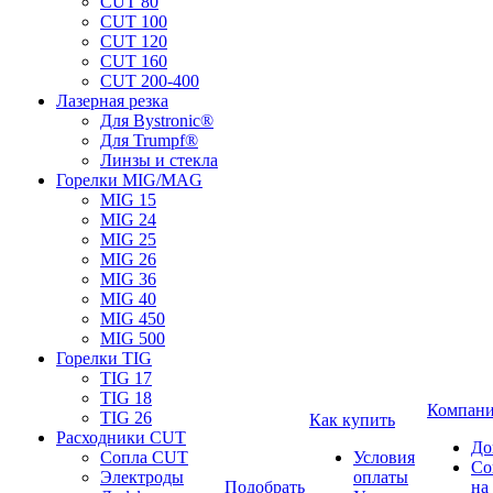
CUT 80
CUT 100
CUT 120
CUT 160
CUT 200-400
Лазерная резка
Для Bystronic®
Для Trumpf®
Линзы и стекла
Горелки MIG/MAG
MIG 15
MIG 24
MIG 25
MIG 26
MIG 36
MIG 40
MIG 450
MIG 500
Горелки TIG
TIG 17
TIG 18
Компан
TIG 26
Как купить
Расходники CUT
До
Сопла CUT
Условия
Со
Электроды
оплаты
Подобрать
на