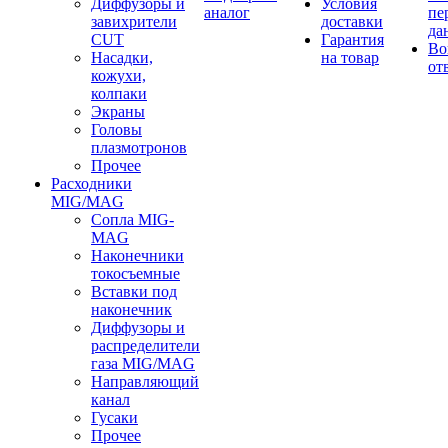
Диффузоры и
Условия
аналог
пе
завихрители
доставки
да
CUT
Гарантия
Во
Насадки,
на товар
от
кожухи,
колпаки
Экраны
Головы
плазмотронов
Прочее
Расходники
MIG/MAG
Сопла MIG-
MAG
Наконечники
токосъемные
Вставки под
наконечник
Диффузоры и
распределители
газа MIG/MAG
Направляющий
канал
Гусаки
Прочее