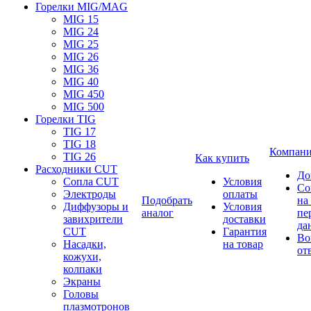
Горелки MIG/MAG
MIG 15
MIG 24
MIG 25
MIG 26
MIG 36
MIG 40
MIG 450
MIG 500
Горелки TIG
TIG 17
TIG 18
Компан
TIG 26
Как купить
Расходники CUT
До
Сопла CUT
Условия
Со
Электроды
оплаты
Подобрать
на
Диффузоры и
Условия
аналог
пе
завихрители
доставки
да
CUT
Гарантия
Во
Насадки,
на товар
от
кожухи,
колпаки
Экраны
Головы
плазмотронов