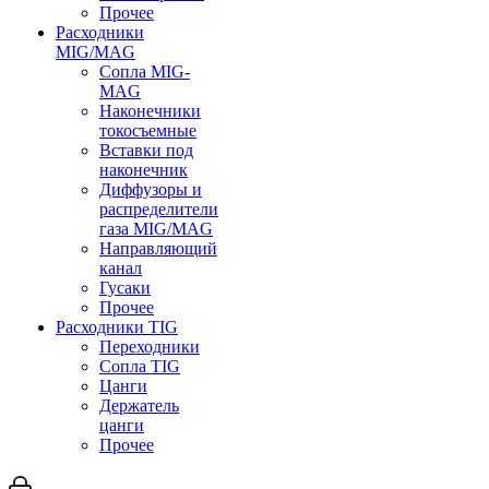
Прочее
Расходники
MIG/MAG
Сопла MIG-
MAG
Наконечники
токосъемные
Вставки под
наконечник
Диффузоры и
распределители
газа MIG/MAG
Направляющий
канал
Гусаки
Прочее
Расходники TIG
Переходники
Сопла TIG
Цанги
Держатель
цанги
Прочее